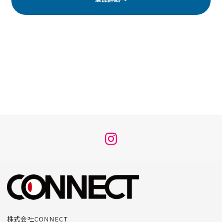
メ
ニ
ュ
ー
項
目
株式会社CONNECT