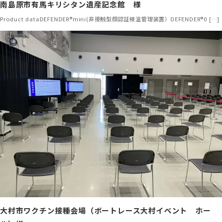
南島原市有馬キリシタン遺産記念館 様
Product dataDEFENDER®mini(非接触型顔認証検温管理装置）DEFENDER®0 […]
大村市ワクチン接種会場（ボートレース大村イベント ホー