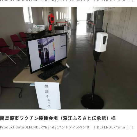
南島原市ワクチン接種会場（深江ふるさと伝承館）様
Product dataDEFENDER®handy(ハンドディスペンサー）DEFENDER®sma […]