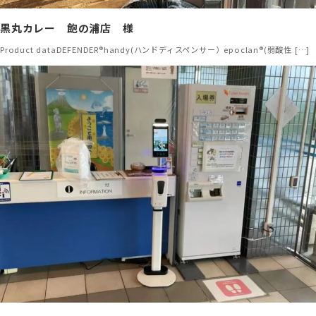
黒丸カレー 飽の浦店 様
Product dataDEFENDER®handy(ハンドディスペンサー）epoclan®(弱酸性 […]