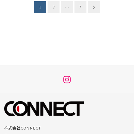
投
1
2
…
7
稿
ナ
ビ
ゲ
ー
シ
ョ
メ
ン
ニ
ュ
ー
項
目
株式会社CONNECT