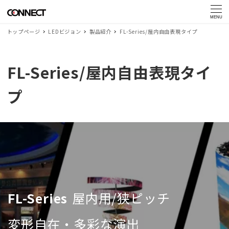
MENU
トップページ
LEDビジョン
製品紹介
FL-Series/屋内自由表現タイプ
FL-Series/屋内自由表現タイ
プ
FL-Series
屋内用/狭ピッチ
変形自在・多彩な演出